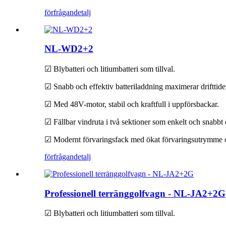
förfrågan
detalj
NL-WD2+2
☑ Blybatteri och litiumbatteri som tillval.
☑ Snabb och effektiv batteriladdning maximerar drifttide
☑ Med 48V-motor, stabil och kraftfull i uppförsbackar.
☑ Fällbar vindruta i två sektioner som enkelt och snabbt ö
☑ Modernt förvaringsfack med ökat förvaringsutrymme o
förfrågan
detalj
Professionell terränggolfvagn - NL-JA2+2G
☑ Blybatteri och litiumbatteri som tillval.