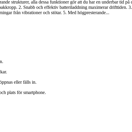
nde strukturer, alla dessa funktioner gör att du har en underbar tid på d
 bakkropp. 2. Snabb och effektiv batteriladdning maximerar drifttiden. 
rningar från vibrationer och stötar. 5. Med högpresterande...
n.
kar.
ppnas eller fälls in.
ch plats för smartphone.