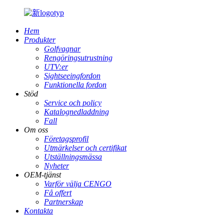
Hem
Produkter
Golfvagnar
Rengöringsutrustning
UTV:er
Sightseeingfordon
Funktionella fordon
Stöd
Service och policy
Katalognedladdning
Fall
Om oss
Företagsprofil
Utmärkelser och certifikat
Utställningsmässa
Nyheter
OEM-tjänst
Varför välja CENGO
Få offert
Partnerskap
Kontakta