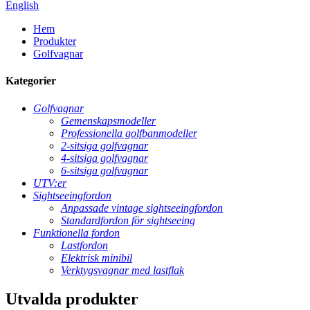
English
Hem
Produkter
Golfvagnar
Kategorier
Golfvagnar
Gemenskapsmodeller
Professionella golfbanmodeller
2-sitsiga golfvagnar
4-sitsiga golfvagnar
6-sitsiga golfvagnar
UTV:er
Sightseeingfordon
Anpassade vintage sightseeingfordon
Standardfordon för sightseeing
Funktionella fordon
Lastfordon
Elektrisk minibil
Verktygsvagnar med lastflak
Utvalda produkter