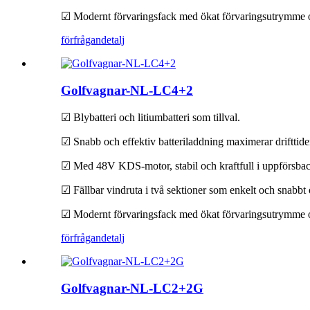
☑ Modernt förvaringsfack med ökat förvaringsutrymme o
förfrågan
detalj
Golfvagnar-NL-LC4+2
☑ Blybatteri och litiumbatteri som tillval.
☑ Snabb och effektiv batteriladdning maximerar drifttide
☑ Med 48V KDS-motor, stabil och kraftfull i uppförsbac
☑ Fällbar vindruta i två sektioner som enkelt och snabbt ö
☑ Modernt förvaringsfack med ökat förvaringsutrymme o
förfrågan
detalj
Golfvagnar-NL-LC2+2G