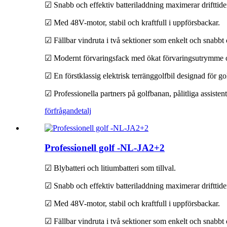
☑ Snabb och effektiv batteriladdning maximerar drifttide
☑ Med 48V-motor, stabil och kraftfull i uppförsbackar.
☑ Fällbar vindruta i två sektioner som enkelt och snabbt ö
☑ Modernt förvaringsfack med ökat förvaringsutrymme o
☑ En förstklassig elektrisk terränggolfbil designad för go
☑ Professionella partners på golfbanan, pålitliga assistente
förfrågan
detalj
Professionell golf -NL-JA2+2
☑ Blybatteri och litiumbatteri som tillval.
☑ Snabb och effektiv batteriladdning maximerar drifttide
☑ Med 48V-motor, stabil och kraftfull i uppförsbackar.
☑ Fällbar vindruta i två sektioner som enkelt och snabbt ö