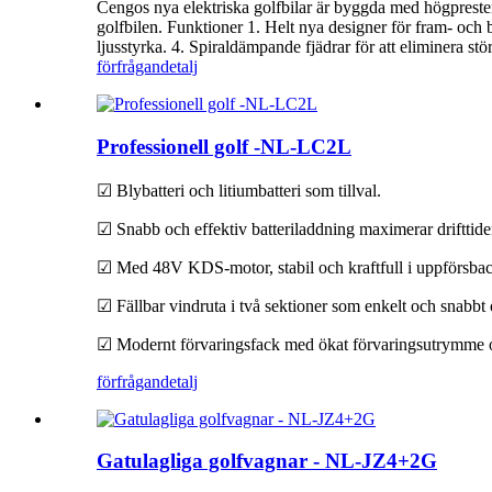
Cengos nya elektriska golfbilar är byggda med högprestera
golfbilen. Funktioner 1. Helt nya designer för fram- och
ljusstyrka. 4. Spiraldämpande fjädrar för att eliminera stö
förfrågan
detalj
Professionell golf -NL-LC2L
☑ Blybatteri och litiumbatteri som tillval.
☑ Snabb och effektiv batteriladdning maximerar drifttide
☑ Med 48V KDS-motor, stabil och kraftfull i uppförsbac
☑ Fällbar vindruta i två sektioner som enkelt och snabbt ö
☑ Modernt förvaringsfack med ökat förvaringsutrymme o
förfrågan
detalj
Gatulagliga golfvagnar - NL-JZ4+2G