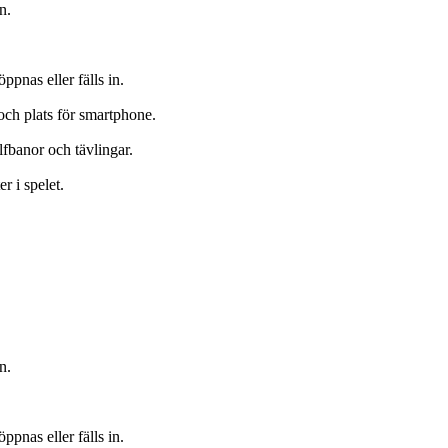
n.
ppnas eller fälls in.
ch plats för smartphone.
lfbanor och tävlingar.
r i spelet.
n.
ppnas eller fälls in.