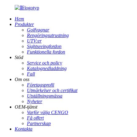
Hem
Produkter
Golfvagnar
Rengöringsutrustning
UTV:er
Sightseeingfordon
Funktionella fordon
Stöd
Service och policy
Katalognedladdning
Fall
Om oss
Företagsprofil
Utmärkelser och certifikat
Utställningsmässa
Nyheter
OEM-tjänst
Varför välja CENGO
Få offert
Partnerskap
Kontakta