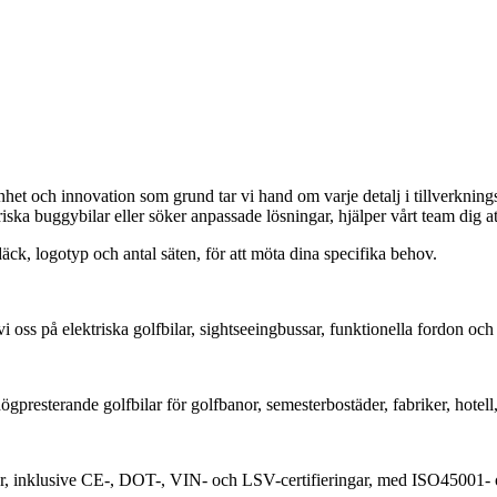
t och innovation som grund tar vi hand om varje detalj i tillverknings
iska buggybilar eller söker anpassade lösningar, hjälper vårt team dig at
däck, logotyp och antal säten, för att möta dina specifika behov.
vi oss på elektriska golfbilar, sightseeingbussar, funktionella fordon oc
presterande golfbilar för golfbanor, semesterbostäder, fabriker, hotell, 
rder, inklusive CE-, DOT-, VIN- och LSV-certifieringar, med ISO45001