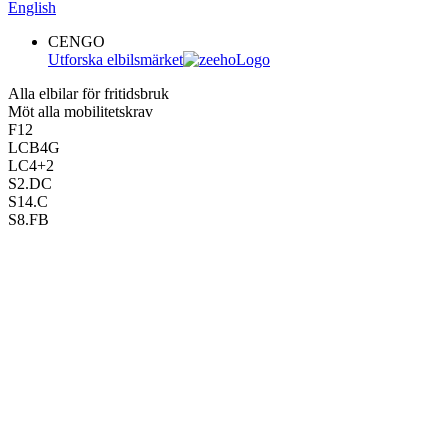
English
CENGO
Utforska elbilsmärket
Alla elbilar för fritidsbruk
Möt alla mobilitetskrav
F12
LCB4G
LC4+2
S2.DC
S14.C
S8.FB